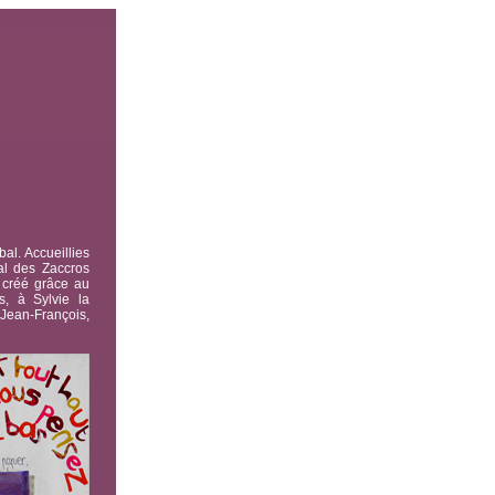
al. Accueillies
val des Zaccros
 créé grâce au
s, à Sylvie la
Jean-François,