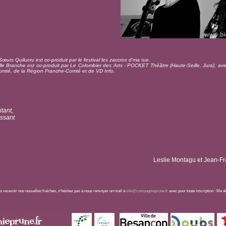
Sœurs Quilucru est co-produit par le festival les zaccros d'ma rue.
lle Branche est co-produit par Le Colombier des Arts - POCKET Théâtre (Haute-Seille, Jura), ave
mté, de la Région Franche-Comté et de VD Info.
tant,
issant
Leslie Montagu et Jean-F
us recevoir nos nouvelles fraîches, n'hésitez pas à nous renvoyer un mail à
info@compagnieprune.fr
avec pour toute inscription : Me dé