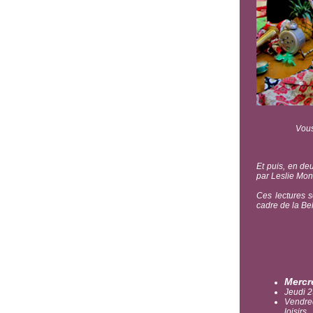
Vous
Et puis, en de
par Leslie Mon
Ces lectures 
cadre de la Bel
Mercre
Jeudi 2
Vendre
loisirs