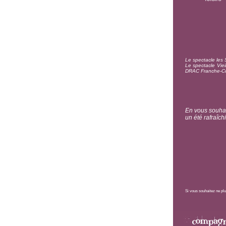
Le spectacle les 
Le spectacle Viei
DRAC Franche-Co
En vous souhai
un été rafraîch
Si vous souhaitez ne pl