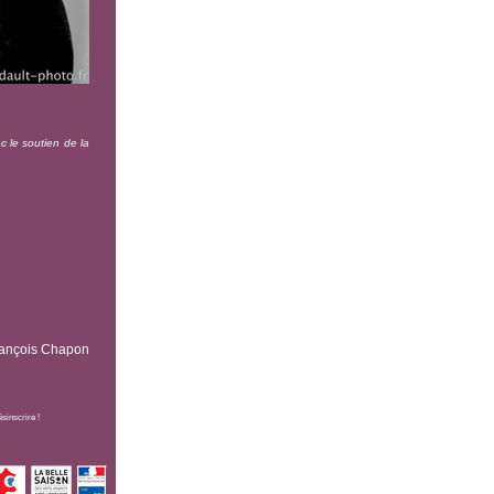
c le soutien de la
rançois Chapon
sinscrire !