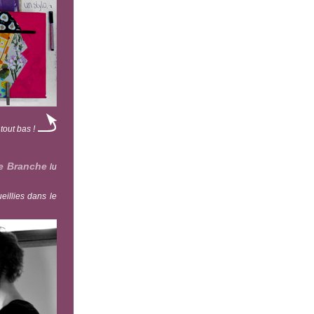
 tout bas !
le Branche
lu
eillies dans le