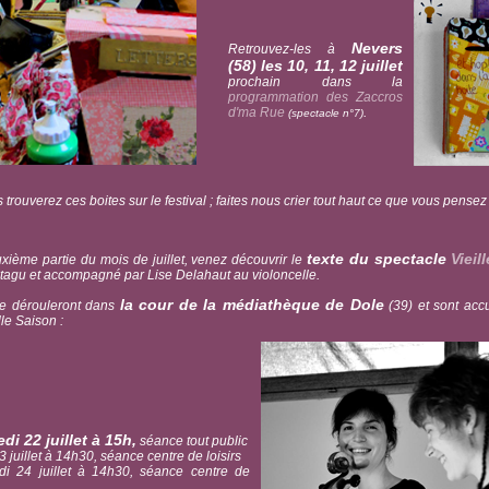
Nevers
Retrouvez-les à
(58) les 10, 11, 12 juillet
prochain dans la
programmation des Zaccros
d'ma Rue
.
(spectacle n°7)
 trouverez ces boites sur le festival ; faites nous crier tout haut ce que vous pensez
texte du spectacle
Vieil
uxième partie du mois de juillet, venez découvrir le
tagu et accompagné par Lise Delahaut au violoncelle.
la cour de la médiathèque de Dole
se dérouleront dans
(39) et sont accu
le Saison :
di 22 juillet à 15h,
séance tout public
3 juillet à 14h30, séance centre de loisirs
di 24 juillet à 14h30, séance centre de