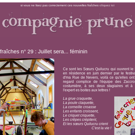
si vous ne lisez pas correctement ces nouvelles fraîches
cliquez ici
fraîches n° 29 : Juillet sera... féminin
Ce sont les Sœurs Quilucru qui ouvrent le b
en résidence en juin dernier par le festi
d'ma Rue de Nevers, voilà ce qu'elles ont
regard complice de l'équipe des Zaccro
costumière, à ses deux stagiaires et à 
l'expert es boites aux lettres !
La grue craquette,
La poule claquette,
La corneille croasse
Les enfants croissent,
Le criquet criquette,
Les crêpes crépitent,
Et les sœurs Quilucru crient
C'est la vie !